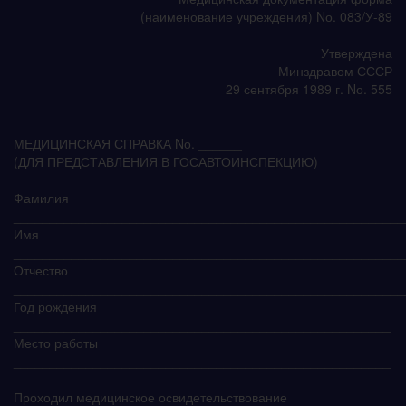
(наименование учреждения) Nо. 083/У-89
Утверждена
Минздравом СССР
29 сентября 1989 г. Nо. 555
МЕДИЦИНСКАЯ СПРАВКА Nо. ______
(ДЛЯ ПРЕДСТАВЛЕНИЯ В ГОСАВТОИНСПЕКЦИЮ)
Фамилия
______________________________________________________
Имя
______________________________________________________
Отчество
______________________________________________________
Год рождения
____________________________________________________
Место работы
____________________________________________________
Проходил медицинское освидетельствование