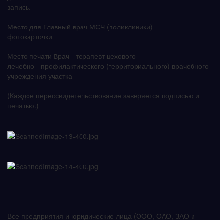
запись.
Место для Главный врач МСЧ (поликлиники)
фотокарточки
Место печати Врач - терапевт цехового
лечебно - профилактического (территориального) врачебного
учреждения участка
(Каждое переосвидетельствование заверяется подписью и
печатью.)
Все предприятия и юридические лица (ООО, ОАО, ЗАО и