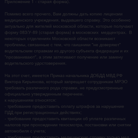
Приложение 1 - старая форма).
Помимо всего прочего, Вам должны дать копию лицензии
медицинского учреждения, выдавшего справку. Это особенно
актуально для жителей московской области, которые получают
форму 083/У-89 (старая форма) в московских медцентрах. В
некоторых отделениях Московской области возникают
проблемы, связанные с тем, что гаишники "не доверяют"
водительским справкам из другого субъекта федерации и их
"прозванивают", а этим затягивают получение или замену
водительского удостоверения.
На этот счет, имеется Приказ начальника ДОБДД МВД РФ
Виктора Кирьянова, который запрещает сотрудникам МРЭО
требовать различного рода справки, не предусмотренные
официально утвержденным перечнем.
к нарушениям относятся:
- требование предоставить оплату штрафов за нарушение
ПДД при регистрационных действиях;
- требование предоставить квитанции об уплате различных
налогов при прохождении техосмотра, постановки или снятии
автомобиля с учета;
- требование предоставить медицинскую справку только мед.