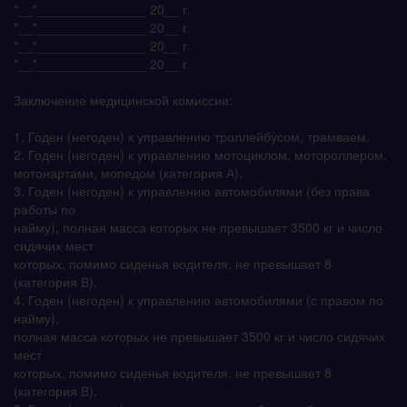
"__"_______________ 20__ г.
"__"_______________ 20__ г.
"__"_______________ 20__ г.
"__"_______________ 20__ г.
Заключение медицинской комиссии:
1. Годен (негоден) к управлению троллейбусом, трамваем.
2. Годен (негоден) к управлению мотоциклом, мотороллером,
мотонартами, мопедом (категория А).
3. Годен (негоден) к управлению автомобилями (без права
работы по
найму), полная масса которых не превышает 3500 кг и число
сидячих мест
которых, помимо сиденья водителя, не превышает 8
(категория В).
4. Годен (негоден) к управлению автомобилями (с правом по
найму),
полная масса которых не превышает 3500 кг и число сидячих
мест
которых, помимо сиденья водителя, не превышает 8
(категория В).