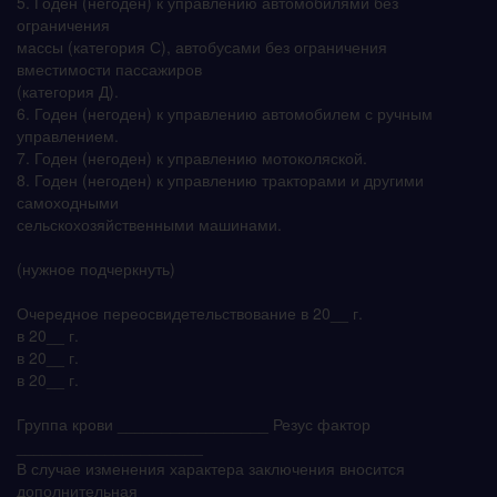
5. Годен (негоден) к управлению автомобилями без
ограничения
массы (категория С), автобусами без ограничения
вместимости пассажиров
(категория Д).
6. Годен (негоден) к управлению автомобилем с ручным
управлением.
7. Годен (негоден) к управлению мотоколяской.
8. Годен (негоден) к управлению тракторами и другими
самоходными
сельскохозяйственными машинами.
(нужное подчеркнуть)
Очередное переосвидетельствование в 20__ г.
в 20__ г.
в 20__ г.
в 20__ г.
Группа крови _________________ Резус фактор
_____________________
В случае изменения характера заключения вносится
дополнительная